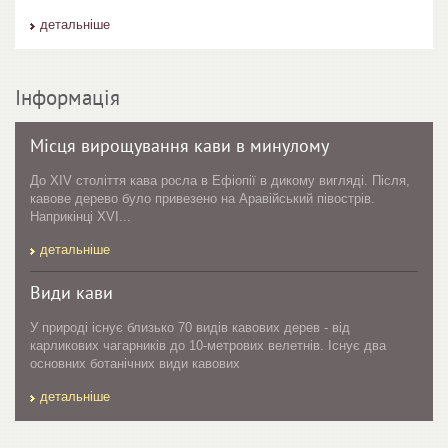
детальніше
Інформація
Місця вирощування кави в минулому
До XIV століття кава росла в Ефіопії в дикому вигляді. Після,
кавове дерево було привезено на Аравійський півострів.
Наприкінці XVI...
детальніше
Види кави
У природі існує близько 70 видів кавових дерев - від
карликових чагарників до 10-метрових велетнів. Існує два
основних ботанічних види кавових
детальніше