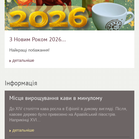
З Новим Роком 2026...
Найкращі побажання!
детальніше
Інформація
Місця вирощування кави в минулому
До XIV століття кава росла в Ефіопії в дикому вигляді. Після,
кавове дерево було привезено на Аравійський півострів.
Наприкінці XVI...
детальніше