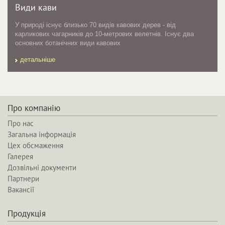
Види кави
У природі існує близько 70 видів кавових дерев - від
карликових чагарників до 10-метрових велетнів. Існує два
основних ботанічних види кавових
детальніше
Про компанію
Про нас
Загальна інформація
Цех обсмаження
Галерея
Дозвільні документи
Партнери
Вакансії
Продукція