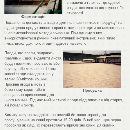
знімаючи з гілок всі до єдиної
ягоди, незалежно від ступеня їх
стиглості.
Ферментація
Недавно на деяких плантаціях для поліпшення якості продукції та
підвищення продуктивності праці стали переходити на механізовані
і напівмеханізовані методи збирання. При одному з них
використовується ручний пневматичний інструмент, який тіпає
гілки, внаслідок чого ягоди падають на землю.
Плоди, що впали, збирають
граблями і, щоб видалити листя,
бруд і палички, просівають або
вручну, або механічно. Потім
кавові ягоди складаються у
великі 60-літрові кошики.
Просіяні ягоди миють в
бетонному кориті або в
Просушка
спеціально призначеної для
цього машині. Під час мийки стиглі плоди відділяються від старих,
які почали гнити.
Вимиту каву розкладають на великій бетонної терасі для
просушування на сонці протягом 15-20 днів. В цей час, щоб зерна
просохли як слід, їх перевертають приблизно кожні 20 хвилин.