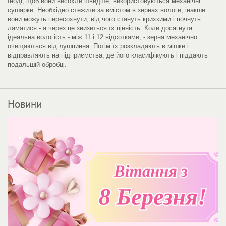
Іноді, щоб вони висохли швидше, використовуються механічні
сушарки. Необхідно стежити за вмістом в зернах вологи, інакше
вони можуть пересохнути, від чого стануть крихкими і почнуть
ламатися - а через це знизиться їх цінність. Коли досягнута
ідеальна вологість - між 11 і 12 відсотками, - зерна механічно
очищаються від лушпиння. Потім їх розкладають в мішки і
відправляють на підприємства, де його класифікують і піддають
подальшій обробці.
Новини