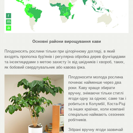
Основні райони вирощування кави
Плодоносять рослини тільки при цілорічному догляді, в який
входять прополка бур'янів і регулярна обробка дерев фунгіцидами
та інсектицидами з метою захисту їх від шкідників і хвороб, таких,
як бобовий свердлувальник або кавова іржа.
Плодоносити молода рослина
починає найменше через два
роки. Каву краще збирати
вручну, знімаючи тільки стиглі
ягоди одну за одною; саме так і
робиться в Колумбії, Коста-Ріці
та інших країнах, коли компанії
спеціально наймають сезонних
робітників.
Зібрані вручну ягоди зазвичай